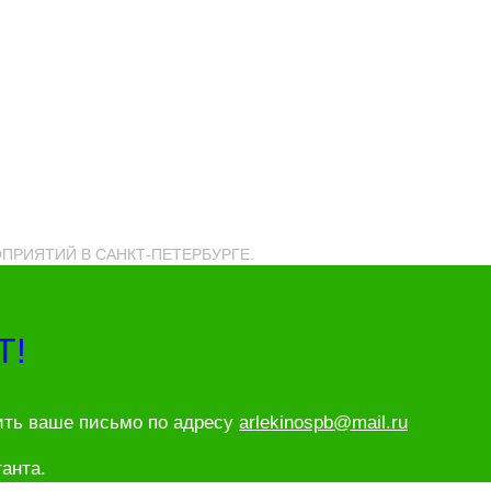
РОПРИЯТИЙ В САНКТ-ПЕТЕРБУРГЕ.
Т!
ить ваше письмо по адресу
arlekinospb@mail.ru
анта.