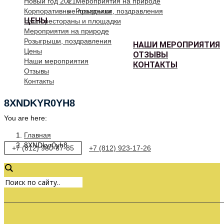
Новый год 2021
Мероприятия на природе
Корпоративные праздники
Розыгрыши, поздравления
ЦЕНЫ
Наши рестораны и площадки
Мероприятия на природе
Розыгрыши, поздравления
НАШИ МЕРОПРИЯТИЯ
Цены
ОТЗЫВЫ
Наши мероприятия
КОНТАКТЫ
Отзывы
Контакты
8XNDKYR0YH8
You are here:
Главная
8XNDkyr0yh8
+7 (812) 980-87-85
+7 (812) 923-17-26