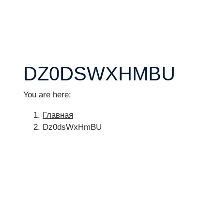
DZ0DSWXHMBU
You are here:
Главная
Dz0dsWxHmBU