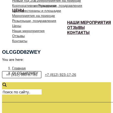
Новый год 2021
Мероприятия на природе
Корпоративные праздники
Розыгрыши, поздравления
ЦЕНЫ
Наши рестораны и площадки
Мероприятия на природе
Розыгрыши, поздравления
НАШИ МЕРОПРИЯТИЯ
Цены
ОТЗЫВЫ
Наши мероприятия
КОНТАКТЫ
Отзывы
Контакты
OLCGDD82WEY
You are here:
Главная
OLCGdd82WEY
+7 (812) 980-87-85
+7 (812) 923-17-26