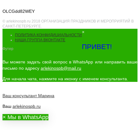
OLCGdd82WEY
© arlekinospb.ru 2018 ОРГАНИЗАЦИЯ ПРАЗДНИКОВ И МЕРОПРИЯТИЙ В
САНКТ-ПЕТЕРБУРГЕ.
×
ПОЛИТИКА КОНФИДИЦИАЛЬНОСТИ
НАША ГРУППА ВКОНТАКТЕ
ПРИВЕТ!
Футер
Вы можете задать свой вопрос в WhatsApp или направить ваше
письмо по адресу
arlekinospb@mail.ru
Для начала чата, нажмите на иконку с именем консультанта.
Ваш консультант
Марина
Ваш
arlekinospb.ru
×
Мы в WhatsApp