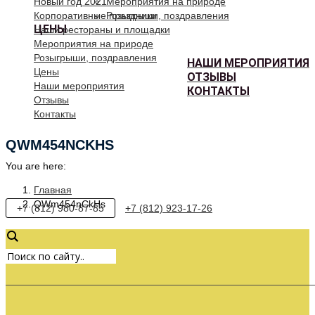
Новый год 2021
Мероприятия на природе
Корпоративные праздники
Розыгрыши, поздравления
ЦЕНЫ
Наши рестораны и площадки
Мероприятия на природе
Розыгрыши, поздравления
НАШИ МЕРОПРИЯТИЯ
Цены
ОТЗЫВЫ
Наши мероприятия
КОНТАКТЫ
Отзывы
Контакты
QWM454NCKHS
You are here:
Главная
QWm454nCkHs
+7 (812) 980-87-85
+7 (812) 923-17-26