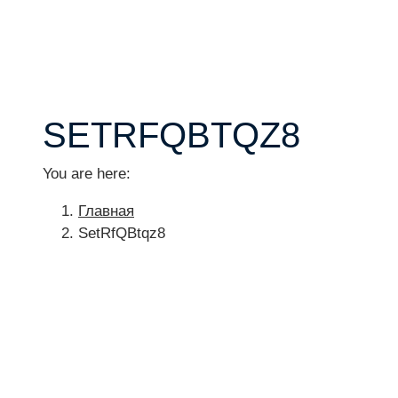
SETRFQBTQZ8
You are here:
Главная
SetRfQBtqz8