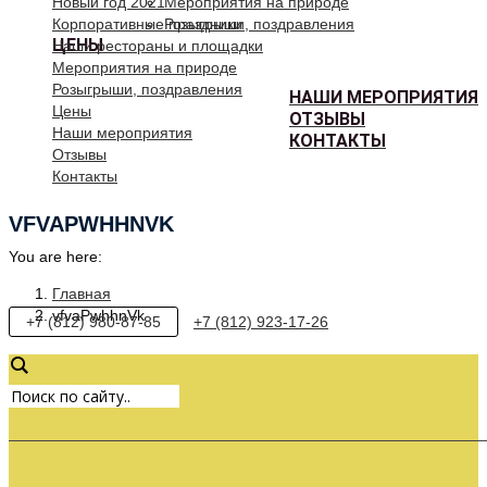
Новый год 2021
Мероприятия на природе
Корпоративные праздники
Розыгрыши, поздравления
ЦЕНЫ
Наши рестораны и площадки
Мероприятия на природе
Розыгрыши, поздравления
НАШИ МЕРОПРИЯТИЯ
Цены
ОТЗЫВЫ
Наши мероприятия
КОНТАКТЫ
Отзывы
Контакты
VFVAPWHHNVK
You are here:
Главная
vfvaPwhhnVk
+7 (812) 980-87-85
+7 (812) 923-17-26