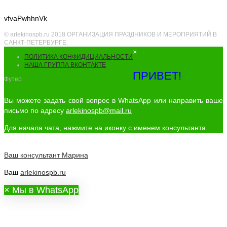
vfvaPwhhnVk
© arlekinospb.ru 2018 ОРГАНИЗАЦИЯ ПРАЗДНИКОВ И МЕРОПРИЯТИЙ В
САНКТ-ПЕТЕРБУРГЕ.
×
ПОЛИТИКА КОНФИДИЦИАЛЬНОСТИ
НАША ГРУППА ВКОНТАКТЕ
ПРИВЕТ!
Футер
Вы можете задать свой вопрос в WhatsApp или направить ваше
письмо по адресу
arlekinospb@mail.ru
Для начала чата, нажмите на иконку с именем консультанта.
Ваш консультант
Марина
Ваш
arlekinospb.ru
×
Мы в WhatsApp