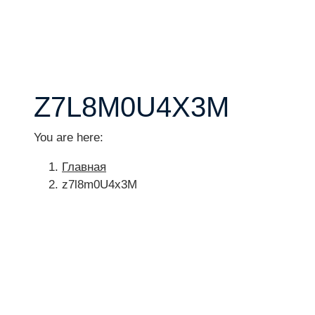
Z7L8M0U4X3M
You are here:
Главная
z7l8m0U4x3M