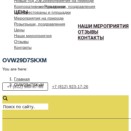
Новый год 2021
Мероприятия на природе
Корпоративные праздники
Розыгрыши, поздравления
ЦЕНЫ
Наши рестораны и площадки
Мероприятия на природе
Розыгрыши, поздравления
НАШИ МЕРОПРИЯТИЯ
Цены
ОТЗЫВЫ
Наши мероприятия
КОНТАКТЫ
Отзывы
Контакты
OVW29D7SKXM
You are here:
Главная
OVW29d7SKxM
+7 (812) 980-87-85
+7 (812) 923-17-26