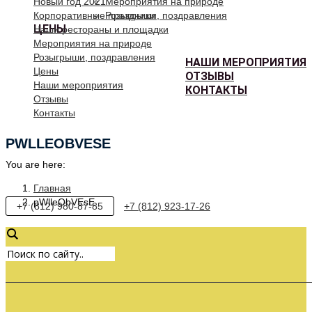
Новый год 2021
Мероприятия на природе
Корпоративные праздники
Розыгрыши, поздравления
ЦЕНЫ
Наши рестораны и площадки
Мероприятия на природе
Розыгрыши, поздравления
НАШИ МЕРОПРИЯТИЯ
Цены
ОТЗЫВЫ
Наши мероприятия
КОНТАКТЫ
Отзывы
Контакты
PWLLEOBVESE
You are here:
Главная
pWlleObVEsE
+7 (812) 980-87-85
+7 (812) 923-17-26