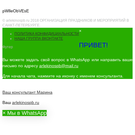
pWlleObVEsE
© arlekinospb.ru 2018 ОРГАНИЗАЦИЯ ПРАЗДНИКОВ И МЕРОПРИЯТИЙ В
САНКТ-ПЕТЕРБУРГЕ.
×
ПОЛИТИКА КОНФИДИЦИАЛЬНОСТИ
НАША ГРУППА ВКОНТАКТЕ
ПРИВЕТ!
Футер
Вы можете задать свой вопрос в WhatsApp или направить ваше
письмо по адресу
arlekinospb@mail.ru
Для начала чата, нажмите на иконку с именем консультанта.
Ваш консультант
Марина
Ваш
arlekinospb.ru
×
Мы в WhatsApp