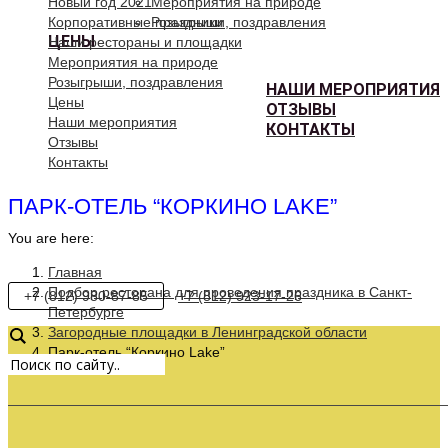
Новый год 2021
Мероприятия на природе
Корпоративные праздники
Розыгрыши, поздравления
ЦЕНЫ
Наши рестораны и площадки
Мероприятия на природе
Розыгрыши, поздравления
НАШИ МЕРОПРИЯТИЯ
Цены
ОТЗЫВЫ
Наши мероприятия
КОНТАКТЫ
Отзывы
Контакты
ПАРК-ОТЕЛЬ “КОРКИНО LAKE”
You are here:
Главная
Подбор ресторана для проведения праздника в Санкт-
+7 (812) 980-87-85
+7 (812) 923-17-26
Петербурге
Загородные площадки в Ленинградской области
Парк-отель “Коркино Lake”