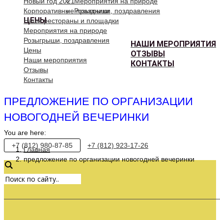
Новый год 2021
Мероприятия на природе
Корпоративные праздники
Розыгрыши, поздравления
ЦЕНЫ
Наши рестораны и площадки
Мероприятия на природе
Розыгрыши, поздравления
НАШИ МЕРОПРИЯТИЯ
Цены
ОТЗЫВЫ
Наши мероприятия
КОНТАКТЫ
Отзывы
Контакты
ПРЕДЛОЖЕНИЕ ПО ОРГАНИЗАЦИИ
НОВОГОДНЕЙ ВЕЧЕРИНКИ
You are here:
+7 (812) 980-87-85
+7 (812) 923-17-26
Главная
предложение по организации новогодней вечеринки