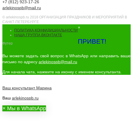
+7 (812) 923-17-26
arlekinospb@mail.ru
© arlekinospb.ru 2018 ОРГАНИЗАЦИЯ ПРАЗДНИКОВ И МЕРОПРИЯТИЙ В
САНКТ-ПЕТЕРБУРГЕ.
×
ПОЛИТИКА КОНФИДИЦИАЛЬНОСТИ
НАША ГРУППА ВКОНТАКТЕ
ПРИВЕТ!
Футер
Вы можете задать свой вопрос в WhatsApp или направить ваше
письмо по адресу
arlekinospb@mail.ru
Для начала чата, нажмите на иконку с именем консультанта.
Ваш консультант
Марина
Ваш
arlekinospb.ru
×
Мы в WhatsApp