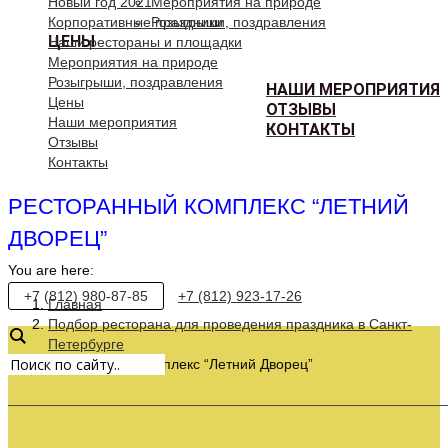
Новый год 2021
Мероприятия на природе
Корпоративные праздники
Розыгрыши, поздравления
ЦЕНЫ
Наши рестораны и площадки
Мероприятия на природе
Розыгрыши, поздравления
НАШИ МЕРОПРИЯТИЯ
Цены
ОТЗЫВЫ
Наши мероприятия
КОНТАКТЫ
Отзывы
Контакты
РЕСТОРАННЫЙ КОМПЛЕКС “ЛЕТНИЙ
ДВОРЕЦ”
You are here:
+7 (812) 980-87-85
+7 (812) 923-17-26
Главная
Подбор ресторана для проведения праздника в Санкт-
Петербурге
Ресторанный комплекс “Летний Дворец”