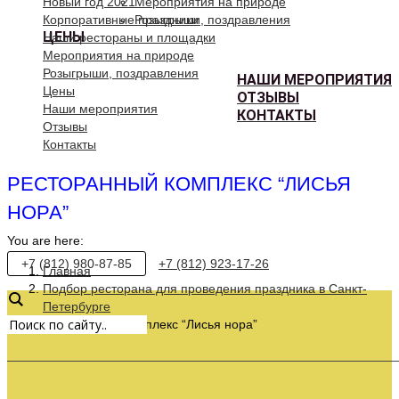
Новый год 2021
Мероприятия на природе
Корпоративные праздники
Розыгрыши, поздравления
ЦЕНЫ
Наши рестораны и площадки
Мероприятия на природе
Розыгрыши, поздравления
НАШИ МЕРОПРИЯТИЯ
Цены
ОТЗЫВЫ
Наши мероприятия
КОНТАКТЫ
Отзывы
Контакты
РЕСТОРАННЫЙ КОМПЛЕКС “ЛИСЬЯ
НОРА”
You are here:
+7 (812) 980-87-85
+7 (812) 923-17-26
Главная
Подбор ресторана для проведения праздника в Санкт-
Петербурге
Ресторанный комплекс “Лисья нора”