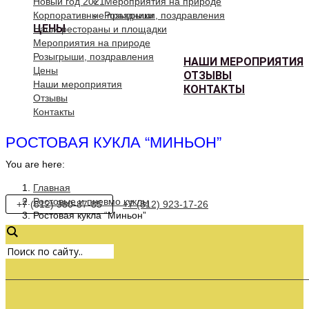
Новый год 2021
Мероприятия на природе
Корпоративные праздники
Розыгрыши, поздравления
ЦЕНЫ
Наши рестораны и площадки
Мероприятия на природе
Розыгрыши, поздравления
НАШИ МЕРОПРИЯТИЯ
Цены
ОТЗЫВЫ
Наши мероприятия
КОНТАКТЫ
Отзывы
Контакты
РОСТОВАЯ КУКЛА “МИНЬОН”
You are here:
Главная
Ростовые и пневмо куклы
+7 (812) 980-87-85
+7 (812) 923-17-26
Ростовая кукла “Миньон”