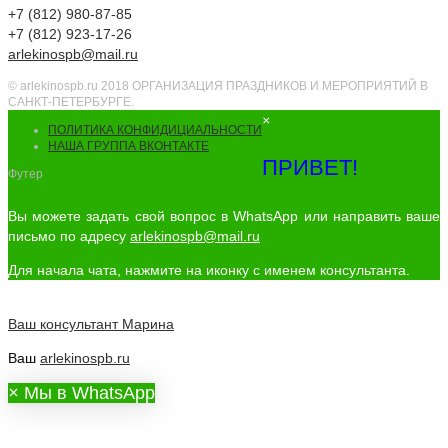
+7 (812) 980-87-85
+7 (812) 923-17-26
arlekinospb@mail.ru
© arlekinospb.ru 2018 ОРГАНИЗАЦИЯ ПРАЗДНИКОВ И МЕРОПРИЯТИЙ В
САНКТ-ПЕТЕРБУРГЕ.
×
ПОЛИТИКА КОНФИДИЦИАЛЬНОСТИ
НАША ГРУППА ВКОНТАКТЕ
ПРИВЕТ!
Футер
Вы можете задать свой вопрос в WhatsApp или направить ваше
письмо по адресу
arlekinospb@mail.ru
Для начала чата, нажмите на иконку с именем консультанта.
Ваш консультант
Марина
Ваш
arlekinospb.ru
×
Мы в WhatsApp