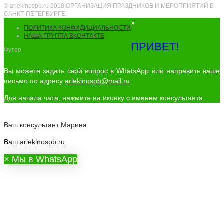
© arlekinospb.ru 2018 ОРГАНИЗАЦИЯ ПРАЗДНИКОВ И МЕРОПРИЯТИЙ В
САНКТ-ПЕТЕРБУРГЕ.
×
ПОЛИТИКА КОНФИДИЦИАЛЬНОСТИ
НАША ГРУППА ВКОНТАКТЕ
ПРИВЕТ!
Футер
Вы можете задать свой вопрос в WhatsApp или направить ваше
письмо по адресу
arlekinospb@mail.ru
Для начала чата, нажмите на иконку с именем консультанта.
Ваш консультант
Марина
Ваш
arlekinospb.ru
×
Мы в WhatsApp