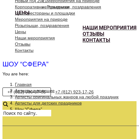
Новый год 2021
Мероприятия на природе
Корпоративные праздники
Розыгрыши, поздравления
ЦЕНЫ
Наши рестораны и площадки
Мероприятия на природе
Розыгрыши, поздравления
НАШИ МЕРОПРИЯТИЯ
Цены
ОТЗЫВЫ
Наши мероприятия
КОНТАКТЫ
Отзывы
Контакты
ШОУ “СФЕРА”
You are here:
Главная
Артисты и ведущие
+7 (812) 980-87-85
+7 (812) 923-17-26
Артисты оригинальных жанров на любой праздник
Артисты для детских праздников
Шоу “Сфера”