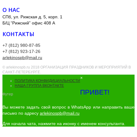
О НАС
СПб, ул. Рижская д. 5, корп. 1
Б/Ц “Рижский” офис 408 А
КОНТАКТЫ
+7 (812) 980-87-85
+7 (812) 923-17-26
arlekinospb@mail.ru
© arlekinospb.ru 2018 ОРГАНИЗАЦИЯ ПРАЗДНИКОВ И МЕРОПРИЯТИЙ В
САНКТ-ПЕТЕРБУРГЕ.
×
ПОЛИТИКА КОНФИДИЦИАЛЬНОСТИ
НАША ГРУППА ВКОНТАКТЕ
ПРИВЕТ!
Футер
Вы можете задать свой вопрос в WhatsApp или направить ваше
письмо по адресу
arlekinospb@mail.ru
Для начала чата, нажмите на иконку с именем консультанта.