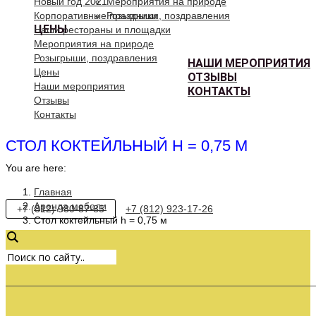
Новый год 2021
Мероприятия на природе
Корпоративные праздники
Розыгрыши, поздравления
ЦЕНЫ
Наши рестораны и площадки
Мероприятия на природе
Розыгрыши, поздравления
НАШИ МЕРОПРИЯТИЯ
Цены
ОТЗЫВЫ
Наши мероприятия
КОНТАКТЫ
Отзывы
Контакты
СТОЛ КОКТЕЙЛЬНЫЙ H = 0,75 М
You are here:
Главная
Аренда мебели
+7 (812) 980-87-85
+7 (812) 923-17-26
Стол коктейльный h = 0,75 м