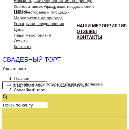
Новый год 2021
Мероприятия на природе
Корпоративные праздники
Розыгрыши, поздравления
ЦЕНЫ
Наши рестораны и площадки
Мероприятия на природе
Розыгрыши, поздравления
НАШИ МЕРОПРИЯТИЯ
Цены
ОТЗЫВЫ
Наши мероприятия
КОНТАКТЫ
Отзывы
Контакты
СВАДЕБНЫЙ ТОРТ
You are here:
Главная
Различные виды тортов от компании Арлекино
+7 (812) 980-87-85
+7 (812) 923-17-26
Свадебный торт