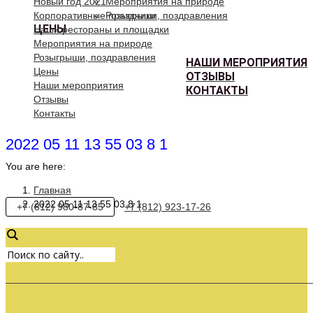
Новый год 2021
Мероприятия на природе
Корпоративные праздники
Розыгрыши, поздравления
ЦЕНЫ
Наши рестораны и площадки
Мероприятия на природе
Розыгрыши, поздравления
НАШИ МЕРОПРИЯТИЯ
Цены
ОТЗЫВЫ
Наши мероприятия
КОНТАКТЫ
Отзывы
Контакты
2022 05 11 13 55 03 8 1
You are here:
Главная
2022 05 11 13 55 03 8 1
+7 (812) 980-87-85
+7 (812) 923-17-26