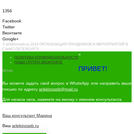
1356
Facebook
Twitter
Вконтакте
Google+
© arlekinospb.ru 2018 ОРГАНИЗАЦИЯ ПРАЗДНИКОВ И МЕРОПРИЯТИЙ В
САНКТ-ПЕТЕРБУРГЕ.
×
ПОЛИТИКА КОНФИДИЦИАЛЬНОСТИ
НАША ГРУППА ВКОНТАКТЕ
ПРИВЕТ!
Футер
Вы можете задать свой вопрос в WhatsApp или направить ваше
письмо по адресу
arlekinospb@mail.ru
Для начала чата, нажмите на иконку с именем консультанта.
Ваш консультант
Марина
Ваш
arlekinospb.ru