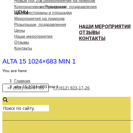
Новый год 2021
Мероприятия на природе
Корпоративные праздники
Розыгрыши, поздравления
ЦЕНЫ
Наши рестораны и площадки
Мероприятия на природе
Розыгрыши, поздравления
НАШИ МЕРОПРИЯТИЯ
Цены
ОТЗЫВЫ
Наши мероприятия
КОНТАКТЫ
Отзывы
Контакты
ALTA 15 1024×683 MIN 1
You are here:
Главная
alta 15 1024×683 min 1
+7 (812) 980-87-85
+7 (812) 923-17-26