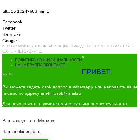
alta 15 1024×683 min 1
Facebook
Twitter
Вконтакте
Google+
© arlekinospb.ru 2018 ОРГАНИЗАЦИЯ ПРАЗДНИКОВ И МЕРОПРИЯТИЙ В
САНКТ-ПЕТЕРБУРГЕ.
×
ПОЛИТИКА КОНФИДИЦИАЛЬНОСТИ
НАША ГРУППА ВКОНТАКТЕ
ПРИВЕТ!
Футер
Вы можете задать свой вопрос в WhatsApp или направить ваше
письмо по адресу
arlekinospb@mail.ru
Для начала чата, нажмите на иконку с именем консультанта.
Ваш консультант
Марина
Ваш
arlekinospb.ru