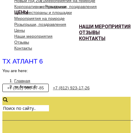
Новый год 2021
Мероприятия на природе
Корпоративные праздники
Розыгрыши, поздравления
ЦЕНЫ
Наши рестораны и площадки
Мероприятия на природе
Розыгрыши, поздравления
НАШИ МЕРОПРИЯТИЯ
Цены
ОТЗЫВЫ
Наши мероприятия
КОНТАКТЫ
Отзывы
Контакты
ТХ АТЛАНТ 6
You are here:
Главная
тх Атлант 6
+7 (812) 980-87-85
+7 (812) 923-17-26