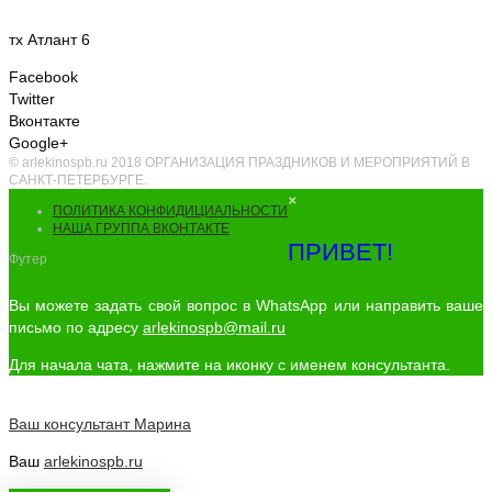
тх Атлант 6
Facebook
Twitter
Вконтакте
Google+
© arlekinospb.ru 2018 ОРГАНИЗАЦИЯ ПРАЗДНИКОВ И МЕРОПРИЯТИЙ В
САНКТ-ПЕТЕРБУРГЕ.
×
ПОЛИТИКА КОНФИДИЦИАЛЬНОСТИ
НАША ГРУППА ВКОНТАКТЕ
ПРИВЕТ!
Футер
Вы можете задать свой вопрос в WhatsApp или направить ваше
письмо по адресу
arlekinospb@mail.ru
Для начала чата, нажмите на иконку с именем консультанта.
Ваш консультант
Марина
Ваш
arlekinospb.ru