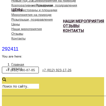
Новый год 2021
Мероприятия на природе
Корпоративные праздники
Розыгрыши, поздравления
ЦЕНЫ
Наши рестораны и площадки
Мероприятия на природе
Розыгрыши, поздравления
НАШИ МЕРОПРИЯТИЯ
Цены
ОТЗЫВЫ
Наши мероприятия
КОНТАКТЫ
Отзывы
Контакты
292411
You are here:
Главная
292411
+7 (812) 980-87-85
+7 (812) 923-17-26