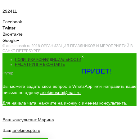
292411
Facebook
Twitter
Вконтакте
Google+
© arlekinospb.ru 2018 ОРГАНИЗАЦИЯ ПРАЗДНИКОВ И МЕРОПРИЯТИЙ В
САНКТ-ПЕТЕРБУРГЕ.
×
ПОЛИТИКА КОНФИДИЦИАЛЬНОСТИ
НАША ГРУППА ВКОНТАКТЕ
ПРИВЕТ!
Футер
Вы можете задать свой вопрос в WhatsApp или направить ваше
письмо по адресу
arlekinospb@mail.ru
Для начала чата, нажмите на иконку с именем консультанта.
Ваш консультант
Марина
Ваш
arlekinospb.ru