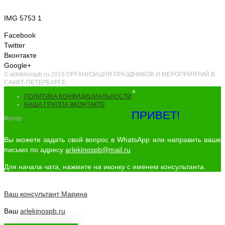
IMG 5753 1
Facebook
Twitter
Вконтакте
Google+
© arlekinospb.ru 2018 ОРГАНИЗАЦИЯ ПРАЗДНИКОВ И МЕРОПРИЯТИЙ В
САНКТ-ПЕТЕРБУРГЕ.
×
ПОЛИТИКА КОНФИДИЦИАЛЬНОСТИ
НАША ГРУППА ВКОНТАКТЕ
ПРИВЕТ!
Футер
Вы можете задать свой вопрос в WhatsApp или направить ваше
письмо по адресу
arlekinospb@mail.ru
Для начала чата, нажмите на иконку с именем консультанта.
Ваш консультант
Марина
Ваш
arlekinospb.ru