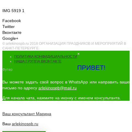
IMG 5919 1
Facebook
Twitter
Вконтакте
Google+
© arlekinospb.ru 2018 ОРГАНИЗАЦИЯ ПРАЗДНИКОВ И МЕРОПРИЯТИЙ В
САНКТ-ПЕТЕРБУРГЕ.
×
ПОЛИТИКА КОНФИДИЦИАЛЬНОСТИ
НАША ГРУППА ВКОНТАКТЕ
ПРИВЕТ!
Футер
Вы можете задать свой вопрос в WhatsApp или направить ваше
письмо по адресу
arlekinospb@mail.ru
Для начала чата, нажмите на иконку с именем консультанта.
Ваш консультант
Марина
Ваш
arlekinospb.ru