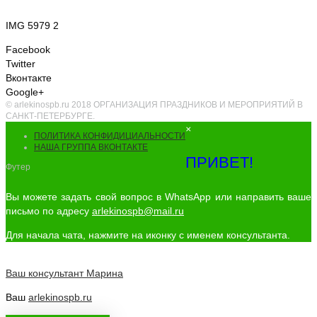
IMG 5979 2
Facebook
Twitter
Вконтакте
Google+
© arlekinospb.ru 2018 ОРГАНИЗАЦИЯ ПРАЗДНИКОВ И МЕРОПРИЯТИЙ В
САНКТ-ПЕТЕРБУРГЕ.
×
ПОЛИТИКА КОНФИДИЦИАЛЬНОСТИ
НАША ГРУППА ВКОНТАКТЕ
ПРИВЕТ!
Футер
Вы можете задать свой вопрос в WhatsApp или направить ваше
письмо по адресу
arlekinospb@mail.ru
Для начала чата, нажмите на иконку с именем консультанта.
Ваш консультант
Марина
Ваш
arlekinospb.ru