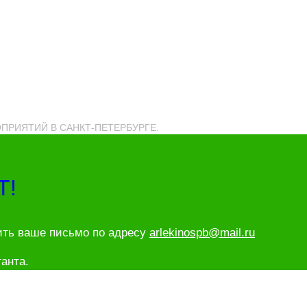
РОПРИЯТИЙ В САНКТ-ПЕТЕРБУРГЕ.
Т!
ить ваше письмо по адресу
arlekinospb@mail.ru
анта.