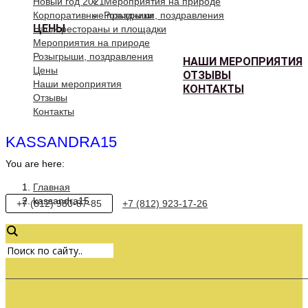
Новый год 2021
Мероприятия на природе
Корпоративные праздники
Розыгрыши, поздравления
ЦЕНЫ
Наши рестораны и площадки
Мероприятия на природе
Розыгрыши, поздравления
НАШИ МЕРОПРИЯТИЯ
Цены
ОТЗЫВЫ
Наши мероприятия
КОНТАКТЫ
Отзывы
Контакты
KASSANDRA15
You are here:
Главная
kassandra15
+7 (812) 980-87-85
+7 (812) 923-17-26