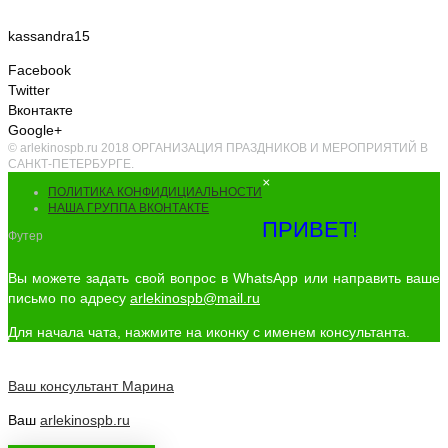
kassandra15
Facebook
Twitter
Вконтакте
Google+
© arlekinospb.ru 2018 ОРГАНИЗАЦИЯ ПРАЗДНИКОВ И МЕРОПРИЯТИЙ В
САНКТ-ПЕТЕРБУРГЕ.
×
ПОЛИТИКА КОНФИДИЦИАЛЬНОСТИ
НАША ГРУППА ВКОНТАКТЕ
ПРИВЕТ!
Футер
Вы можете задать свой вопрос в WhatsApp или направить ваше
письмо по адресу
arlekinospb@mail.ru
Для начала чата, нажмите на иконку с именем консультанта.
Ваш консультант
Марина
Ваш
arlekinospb.ru