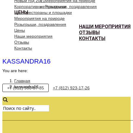
Новый год 2021
Мероприятия на природе
Корпоративные праздники
Розыгрыши, поздравления
ЦЕНЫ
Наши рестораны и площадки
Мероприятия на природе
Розыгрыши, поздравления
НАШИ МЕРОПРИЯТИЯ
Цены
ОТЗЫВЫ
Наши мероприятия
КОНТАКТЫ
Отзывы
Контакты
KASSANDRA16
You are here:
Главная
kassandra16
+7 (812) 980-87-85
+7 (812) 923-17-26