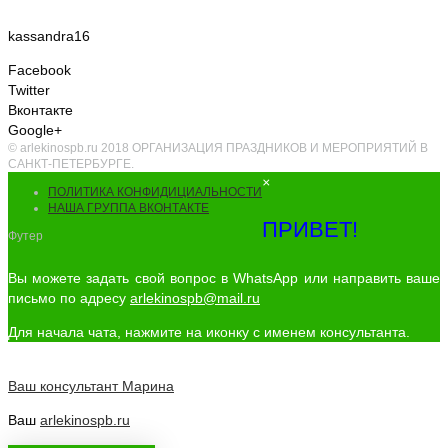
kassandra16
Facebook
Twitter
Вконтакте
Google+
© arlekinospb.ru 2018 ОРГАНИЗАЦИЯ ПРАЗДНИКОВ И МЕРОПРИЯТИЙ В
САНКТ-ПЕТЕРБУРГЕ.
×
ПОЛИТИКА КОНФИДИЦИАЛЬНОСТИ
НАША ГРУППА ВКОНТАКТЕ
ПРИВЕТ!
Футер
Вы можете задать свой вопрос в WhatsApp или направить ваше
письмо по адресу
arlekinospb@mail.ru
Для начала чата, нажмите на иконку с именем консультанта.
Ваш консультант
Марина
Ваш
arlekinospb.ru