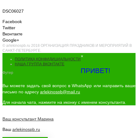
DSC06027
Facebook
Twitter
Вконтакте
Google+
© arlekinospb.ru 2018 ОРГАНИЗАЦИЯ ПРАЗДНИКОВ И МЕРОПРИЯТИЙ В
САНКТ-ПЕТЕРБУРГЕ.
×
ПОЛИТИКА КОНФИДИЦИАЛЬНОСТИ
НАША ГРУППА ВКОНТАКТЕ
ПРИВЕТ!
Футер
Вы можете задать свой вопрос в WhatsApp или направить ваше
письмо по адресу
arlekinospb@mail.ru
Для начала чата, нажмите на иконку с именем консультанта.
Ваш консультант
Марина
Ваш
arlekinospb.ru