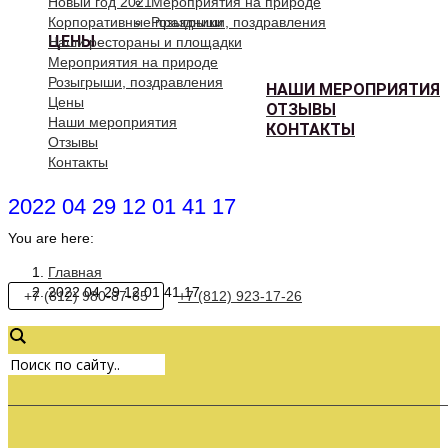
Новый год 2021
Мероприятия на природе
Корпоративные праздники
Розыгрыши, поздравления
ЦЕНЫ
Наши рестораны и площадки
Мероприятия на природе
Розыгрыши, поздравления
НАШИ МЕРОПРИЯТИЯ
Цены
ОТЗЫВЫ
Наши мероприятия
КОНТАКТЫ
Отзывы
Контакты
2022 04 29 12 01 41 17
You are here:
Главная
2022 04 29 12 01 41 17
+7 (812) 980-87-85
+7 (812) 923-17-26