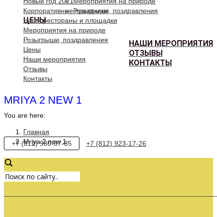
Новый год 2021
Мероприятия на природе
Корпоративные праздники
Розыгрыши, поздравления
ЦЕНЫ
Наши рестораны и площадки
Мероприятия на природе
Розыгрыши, поздравления
НАШИ МЕРОПРИЯТИЯ
Цены
ОТЗЫВЫ
Наши мероприятия
КОНТАКТЫ
Отзывы
Контакты
MRIYA 2 NEW 1
You are here:
Главная
Mriya 2 new 1
+7 (812) 980-87-85
+7 (812) 923-17-26