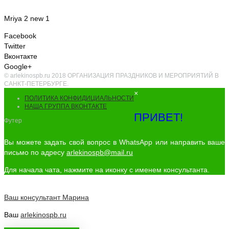
Mriya 2 new 1
Facebook
Twitter
Вконтакте
Google+
© arlekinospb.ru 2018 ОРГАНИЗАЦИЯ ПРАЗДНИКОВ И МЕРОПРИЯТИЙ В
САНКТ-ПЕТЕРБУРГЕ.
×
ПОЛИТИКА КОНФИДИЦИАЛЬНОСТИ
НАША ГРУППА ВКОНТАКТЕ
ПРИВЕТ!
Футер
Вы можете задать свой вопрос в WhatsApp или направить ваше
письмо по адресу
arlekinospb@mail.ru
Для начала чата, нажмите на иконку с именем консультанта.
Ваш консультант
Марина
Ваш
arlekinospb.ru