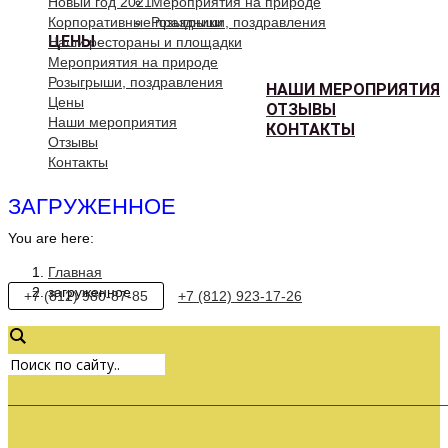
Новый год 2021
Мероприятия на природе
Корпоративные праздники
Розыгрыши, поздравления
ЦЕНЫ
Наши рестораны и площадки
Мероприятия на природе
Розыгрыши, поздравления
НАШИ МЕРОПРИЯТИЯ
Цены
ОТЗЫВЫ
Наши мероприятия
КОНТАКТЫ
Отзывы
Контакты
ЗАГРУЖЕННОЕ
You are here:
Главная
загруженное
+7 (812) 980-87-85
+7 (812) 923-17-26