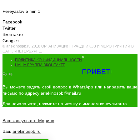
Pereyaslov 5 min 1
Facebook
Twitter
Вконтакте
Google+
© arlekinospb.ru 2018 ОРГАНИЗАЦИЯ ПРАЗДНИКОВ И МЕРОПРИЯТИЙ В
САНКТ-ПЕТЕРБУРГЕ.
×
ПОЛИТИКА КОНФИДИЦИАЛЬНОСТИ
НАША ГРУППА ВКОНТАКТЕ
ПРИВЕТ!
Футер
Вы можете задать свой вопрос в WhatsApp или направить ваше
письмо по адресу
arlekinospb@mail.ru
Для начала чата, нажмите на иконку с именем консультанта.
Ваш консультант
Марина
Ваш
arlekinospb.ru