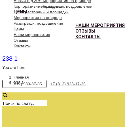
Новый год 2021
Мероприятия на природе
Корпоративные праздники
Розыгрыши, поздравления
ЦЕНЫ
Наши рестораны и площадки
Мероприятия на природе
Розыгрыши, поздравления
НАШИ МЕРОПРИЯТИЯ
Цены
ОТЗЫВЫ
Наши мероприятия
КОНТАКТЫ
Отзывы
Контакты
238 1
You are here:
Главная
238 1
+7 (812) 980-87-85
+7 (812) 923-17-26