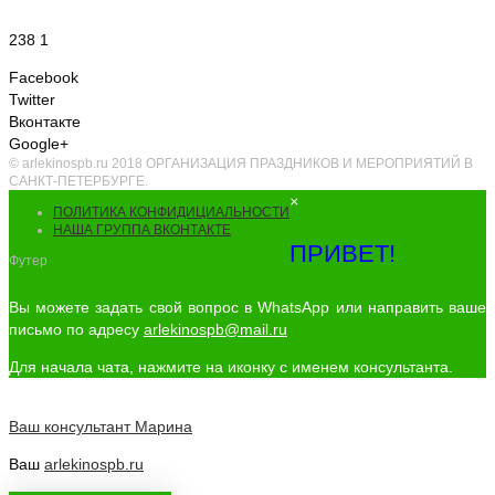
238 1
Facebook
Twitter
Вконтакте
Google+
© arlekinospb.ru 2018 ОРГАНИЗАЦИЯ ПРАЗДНИКОВ И МЕРОПРИЯТИЙ В
САНКТ-ПЕТЕРБУРГЕ.
×
ПОЛИТИКА КОНФИДИЦИАЛЬНОСТИ
НАША ГРУППА ВКОНТАКТЕ
ПРИВЕТ!
Футер
Вы можете задать свой вопрос в WhatsApp или направить ваше
письмо по адресу
arlekinospb@mail.ru
Для начала чата, нажмите на иконку с именем консультанта.
Ваш консультант
Марина
Ваш
arlekinospb.ru