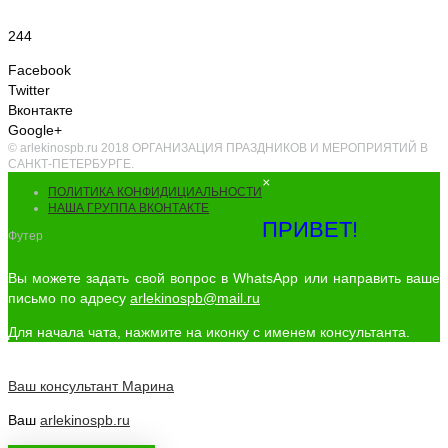
244
Facebook
Twitter
Вконтакте
Google+
© arlekinospb.ru 2018 ОРГАНИЗАЦИЯ ПРАЗДНИКОВ И МЕРОПРИЯТИЙ В
САНКТ-ПЕТЕРБУРГЕ.
×
ПОЛИТИКА КОНФИДИЦИАЛЬНОСТИ
НАША ГРУППА ВКОНТАКТЕ
ПРИВЕТ!
Футер
Вы можете задать свой вопрос в WhatsApp или направить ваше
письмо по адресу
arlekinospb@mail.ru
Для начала чата, нажмите на иконку с именем консультанта.
Ваш консультант
Марина
Ваш
arlekinospb.ru