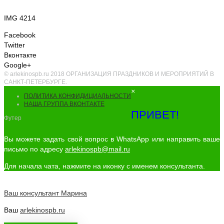
IMG 4214
Facebook
Twitter
Вконтакте
Google+
© arlekinospb.ru 2018 ОРГАНИЗАЦИЯ ПРАЗДНИКОВ И МЕРОПРИЯТИЙ В
САНКТ-ПЕТЕРБУРГЕ.
×
ПОЛИТИКА КОНФИДИЦИАЛЬНОСТИ
НАША ГРУППА ВКОНТАКТЕ
ПРИВЕТ!
Футер
Вы можете задать свой вопрос в WhatsApp или направить ваше
письмо по адресу
arlekinospb@mail.ru
Для начала чата, нажмите на иконку с именем консультанта.
Ваш консультант
Марина
Ваш
arlekinospb.ru