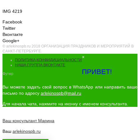
IMG 4219
Facebook
Twitter
Вконтакте
Google+
© arlekinospb.ru 2018 ОРГАНИЗАЦИЯ ПРАЗДНИКОВ И МЕРОПРИЯТИЙ В
САНКТ-ПЕТЕРБУРГЕ.
×
ПОЛИТИКА КОНФИДИЦИАЛЬНОСТИ
НАША ГРУППА ВКОНТАКТЕ
ПРИВЕТ!
Футер
Вы можете задать свой вопрос в WhatsApp или направить ваше
письмо по адресу
arlekinospb@mail.ru
Для начала чата, нажмите на иконку с именем консультанта.
Ваш консультант
Марина
Ваш
arlekinospb.ru