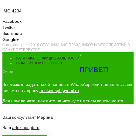
IMG 4234
Facebook
Twitter
Вконтакте
Google+
© arlekinospb.ru 2018 ОРГАНИЗАЦИЯ ПРАЗДНИКОВ И МЕРОПРИЯТИЙ В
САНКТ-ПЕТЕРБУРГЕ.
×
ПОЛИТИКА КОНФИДИЦИАЛЬНОСТИ
НАША ГРУППА ВКОНТАКТЕ
ПРИВЕТ!
Футер
Вы можете задать свой вопрос в WhatsApp или направить ваше
письмо по адресу
arlekinospb@mail.ru
Для начала чата, нажмите на иконку с именем консультанта.
Ваш консультант
Марина
Ваш
arlekinospb.ru