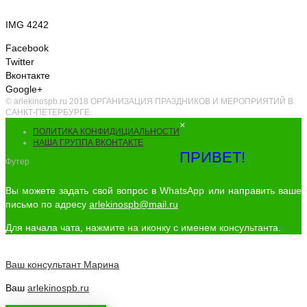
IMG 4242
Facebook
Twitter
Вконтакте
Google+
© arlekinospb.ru 2018 ОРГАНИЗАЦИЯ ПРАЗДНИКОВ И МЕРОПРИЯТИЙ В
САНКТ-ПЕТЕРБУРГЕ.
×
ПОЛИТИКА КОНФИДИЦИАЛЬНОСТИ
НАША ГРУППА ВКОНТАКТЕ
ПРИВЕТ!
Футер
Вы можете задать свой вопрос в WhatsApp или направить ваше
письмо по адресу
arlekinospb@mail.ru
Для начала чата, нажмите на иконку с именем консультанта.
Ваш консультант
Марина
Ваш
arlekinospb.ru