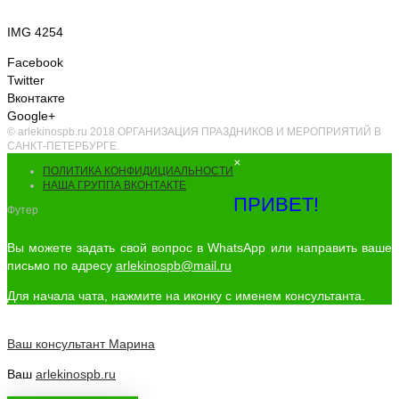
IMG 4254
Facebook
Twitter
Вконтакте
Google+
© arlekinospb.ru 2018 ОРГАНИЗАЦИЯ ПРАЗДНИКОВ И МЕРОПРИЯТИЙ В
САНКТ-ПЕТЕРБУРГЕ.
×
ПОЛИТИКА КОНФИДИЦИАЛЬНОСТИ
НАША ГРУППА ВКОНТАКТЕ
ПРИВЕТ!
Футер
Вы можете задать свой вопрос в WhatsApp или направить ваше
письмо по адресу
arlekinospb@mail.ru
Для начала чата, нажмите на иконку с именем консультанта.
Ваш консультант
Марина
Ваш
arlekinospb.ru