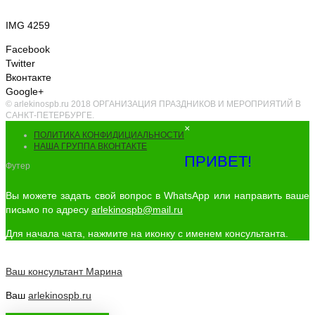
IMG 4259
Facebook
Twitter
Вконтакте
Google+
© arlekinospb.ru 2018 ОРГАНИЗАЦИЯ ПРАЗДНИКОВ И МЕРОПРИЯТИЙ В
САНКТ-ПЕТЕРБУРГЕ.
×
ПОЛИТИКА КОНФИДИЦИАЛЬНОСТИ
НАША ГРУППА ВКОНТАКТЕ
ПРИВЕТ!
Футер
Вы можете задать свой вопрос в WhatsApp или направить ваше
письмо по адресу
arlekinospb@mail.ru
Для начала чата, нажмите на иконку с именем консультанта.
Ваш консультант
Марина
Ваш
arlekinospb.ru