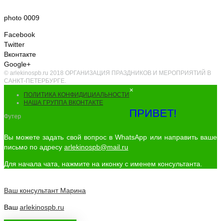
photo 0009
Facebook
Twitter
Вконтакте
Google+
© arlekinospb.ru 2018 ОРГАНИЗАЦИЯ ПРАЗДНИКОВ И МЕРОПРИЯТИЙ В
САНКТ-ПЕТЕРБУРГЕ.
×
ПОЛИТИКА КОНФИДИЦИАЛЬНОСТИ
НАША ГРУППА ВКОНТАКТЕ
ПРИВЕТ!
Футер
Вы можете задать свой вопрос в WhatsApp или направить ваше
письмо по адресу
arlekinospb@mail.ru
Для начала чата, нажмите на иконку с именем консультанта.
Ваш консультант
Марина
Ваш
arlekinospb.ru