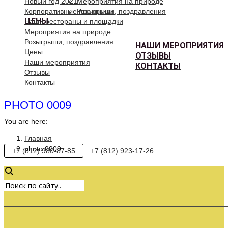
Новый год 2021
Мероприятия на природе
Корпоративные праздники
Розыгрыши, поздравления
ЦЕНЫ
Наши рестораны и площадки
Мероприятия на природе
Розыгрыши, поздравления
НАШИ МЕРОПРИЯТИЯ
Цены
ОТЗЫВЫ
Наши мероприятия
КОНТАКТЫ
Отзывы
Контакты
PHOTO 0009
You are here:
Главная
photo 0009
+7 (812) 980-87-85
+7 (812) 923-17-26