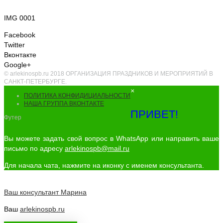
IMG 0001
Facebook
Twitter
Вконтакте
Google+
© arlekinospb.ru 2018 ОРГАНИЗАЦИЯ ПРАЗДНИКОВ И МЕРОПРИЯТИЙ В
САНКТ-ПЕТЕРБУРГЕ.
×
ПОЛИТИКА КОНФИДИЦИАЛЬНОСТИ
НАША ГРУППА ВКОНТАКТЕ
ПРИВЕТ!
Футер
Вы можете задать свой вопрос в WhatsApp или направить ваше
письмо по адресу
arlekinospb@mail.ru
Для начала чата, нажмите на иконку с именем консультанта.
Ваш консультант
Марина
Ваш
arlekinospb.ru