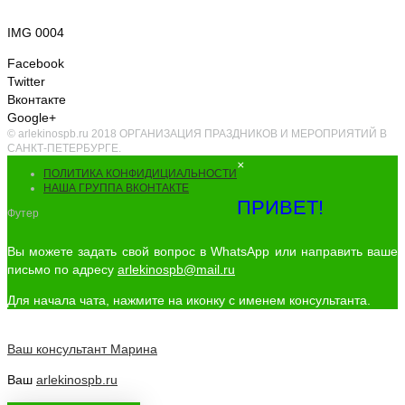
IMG 0004
Facebook
Twitter
Вконтакте
Google+
© arlekinospb.ru 2018 ОРГАНИЗАЦИЯ ПРАЗДНИКОВ И МЕРОПРИЯТИЙ В
САНКТ-ПЕТЕРБУРГЕ.
×
ПОЛИТИКА КОНФИДИЦИАЛЬНОСТИ
НАША ГРУППА ВКОНТАКТЕ
ПРИВЕТ!
Футер
Вы можете задать свой вопрос в WhatsApp или направить ваше
письмо по адресу
arlekinospb@mail.ru
Для начала чата, нажмите на иконку с именем консультанта.
Ваш консультант
Марина
Ваш
arlekinospb.ru