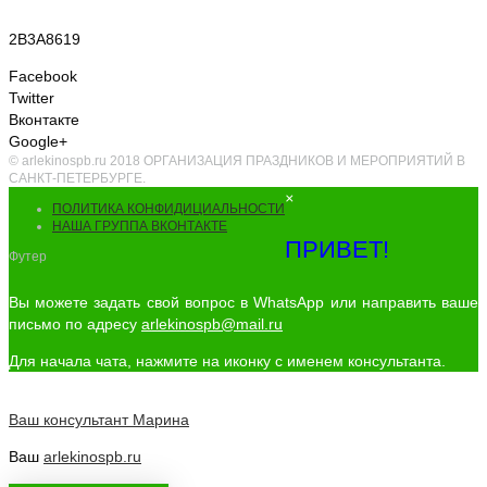
2B3A8619
Facebook
Twitter
Вконтакте
Google+
© arlekinospb.ru 2018 ОРГАНИЗАЦИЯ ПРАЗДНИКОВ И МЕРОПРИЯТИЙ В
САНКТ-ПЕТЕРБУРГЕ.
×
ПОЛИТИКА КОНФИДИЦИАЛЬНОСТИ
НАША ГРУППА ВКОНТАКТЕ
ПРИВЕТ!
Футер
Вы можете задать свой вопрос в WhatsApp или направить ваше
письмо по адресу
arlekinospb@mail.ru
Для начала чата, нажмите на иконку с именем консультанта.
Ваш консультант
Марина
Ваш
arlekinospb.ru