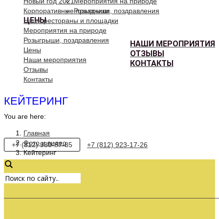
Новый год 2021
Мероприятия на природе
Корпоративные праздники
Розыгрыши, поздравления
ЦЕНЫ
Наши рестораны и площадки
Мероприятия на природе
Розыгрыши, поздравления
НАШИ МЕРОПРИЯТИЯ
Цены
ОТЗЫВЫ
Наши мероприятия
КОНТАКТЫ
Отзывы
Контакты
КЕЙТЕРИНГ
You are here:
Главная
Фото и видео
+7 (812) 980-87-85
+7 (812) 923-17-26
Кейтеринг