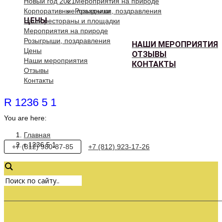
Новый год 2021
Мероприятия на природе
Корпоративные праздники
Розыгрыши, поздравления
ЦЕНЫ
Наши рестораны и площадки
Мероприятия на природе
Розыгрыши, поздравления
НАШИ МЕРОПРИЯТИЯ
Цены
ОТЗЫВЫ
Наши мероприятия
КОНТАКТЫ
Отзывы
Контакты
R 1236 5 1
You are here:
Главная
r 1236 5 1
+7 (812) 980-87-85
+7 (812) 923-17-26