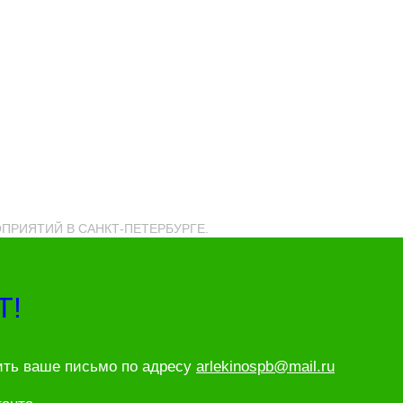
РОПРИЯТИЙ В САНКТ-ПЕТЕРБУРГЕ.
Т!
ить ваше письмо по адресу
arlekinospb@mail.ru