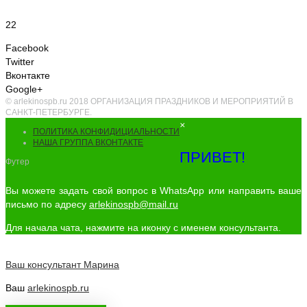
22
Facebook
Twitter
Вконтакте
Google+
© arlekinospb.ru 2018 ОРГАНИЗАЦИЯ ПРАЗДНИКОВ И МЕРОПРИЯТИЙ В
САНКТ-ПЕТЕРБУРГЕ.
×
ПОЛИТИКА КОНФИДИЦИАЛЬНОСТИ
НАША ГРУППА ВКОНТАКТЕ
ПРИВЕТ!
Футер
Вы можете задать свой вопрос в WhatsApp или направить ваше
письмо по адресу
arlekinospb@mail.ru
Для начала чата, нажмите на иконку с именем консультанта.
Ваш консультант
Марина
Ваш
arlekinospb.ru